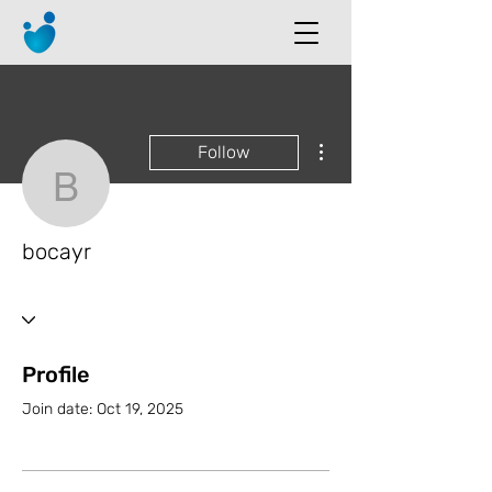
More actions
Follow
bocayr
bocayr
Profile
Join date: Oct 19, 2025