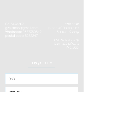
מגדל ספיר
03-5476303
רחוב התובל 40 רמת גן
gzalsman@gmail.com
קומה 19 משרד 5
0587350542
Whatsapp:
postal code:
5252247
קיימים מגרשי חניה
בתשלום בבנין עצמו
ומסביב לו.
צור קשר