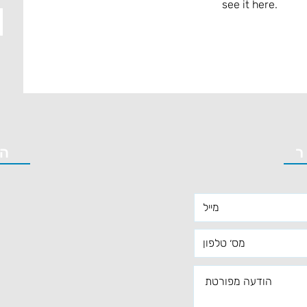
see it here.
ר
ה