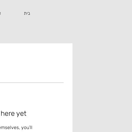
בית
א
 here yet
mselves, you’ll