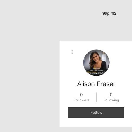
צור קשר
More actions
Alison Fraser
0
0
Followers
Following
Follow