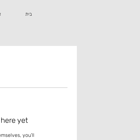
בית
א
 here yet
mselves, you’ll