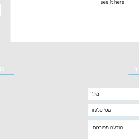
see it here.
ר
ה