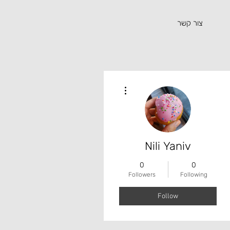
צור קשר
More actions
Nili Yaniv
0
0
Followers
Following
Follow