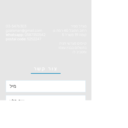
מגדל ספיר
03-5476303
רחוב התובל 40 רמת גן
gzalsman@gmail.com
קומה 19 משרד 5
0587350542
Whatsapp:
postal code:
5252247
קיימים מגרשי חניה
בתשלום בבנין עצמו
ומסביב לו.
צור קשר