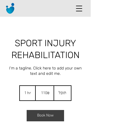
SPORT INJURY
REHABILITATION
I'm a tagline. Click here to add your own
text and edit me.
110
שקלים
1 hr
1
‏110 ‏₪
תובל
חדשים
h
Book Now